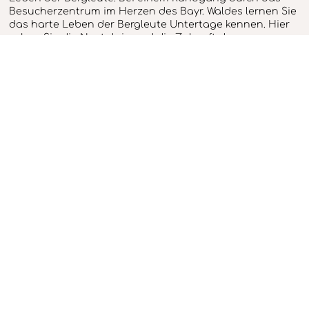
Besucherzentrum im Herzen des Bayr. Waldes lernen Sie
das harte Leben der Bergleute Untertage kennen. Hier
sehen Sie die Nostalgie und die Zukunft des
Graphitabbaus im Bayerischen Wald. Ausgangspunkt
bei einem Besuch ist das Besucherzentrum.
Eine
Filmvorführung
bringt
erst einmal den
Rohstoff Graphit
näher. So mancher
wird staunen,
wo das
Material Graphit
überall zum Einsatz kommt. Nach der Filmvorführung
treten Sie dann eine Zeitreise unter Tage an. Zusammen
mit einem Bergmann fahren Sie ausgestattet mit Helm
und Mantel hinab in eine Tiefe von 45 Meter. Hier
befindet sich die vierte Sohle. Hier kann sich dann die
harte Arbeit der Bergleute so richtig vorstellen.