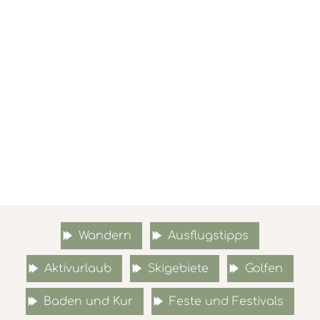
Wandern
Ausflugstipps
Aktivurlaub
Skigebiete
Golfen
Baden und Kur
Feste und Festivals