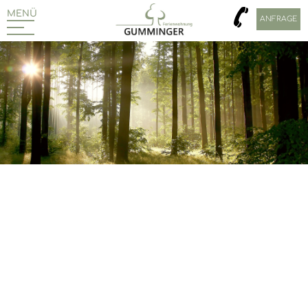
MENÜ
ANFRAGE