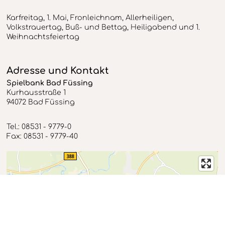
Karfreitag, 1. Mai, Fronleichnam, Allerheiligen,
Volkstrauertag, Buß- und Bettag, Heiligabend und 1.
Weihnachtsfeiertag
Adresse und Kontakt
Spielbank Bad Füssing
Kurhausstraße 1
94072 Bad Füssing
Tel.: 08531 - 9779-0
Fax: 08531 - 9779-40