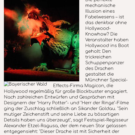
mechanische
Illusion eines
Fabelwesens – ist
das denkbar ohne
Hollywood-
Knowhow? Die
Veranstalter haben
Hollywood ins Boot
geholt: Den
trickreichen
Schuppenpanzer
des Drachen
gestaltet die
Münchner Special-
Effects-Firma Magicon, die
Hollywood regelmäßig für große Blockbuster engagiert.
Nach zahlreichen Entwürfen und Gesprächen mit
Designern der "Harry Potter"- und "Herr der Ringe"-Filme
ging der Zuschlag schließlich an Sikander Goldau. "Sein
mutiger Zeichenstift und seine Liebe zu bösartigen
Details haben uns überzeugt", sagt Festspiel-Regisseur
Alexander Etzel-Ragusa, der dem neuen Star gelassen
entgegensieht: "Dieser Drache ist mit Sicherheit der