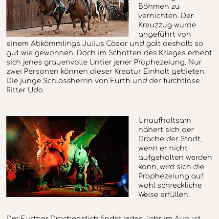
Böhmen zu
vernichten. Der
Kreuzzug wurde
angeführt von
einem Abkömmlings Julius Cäsar und galt deshalb so
gut wie gewonnen. Doch im Schatten des Krieges erhebt
sich jenes grauenvolle Untier jener Prophezeiung. Nur
zwei Personen können dieser Kreatur Einhalt gebieten.
Die junge Schlossherrin von Furth und der furchtlose
Ritter Udo.
Unaufhaltsam
nähert sich der
Drache der Stadt,
wenn er nicht
aufgehalten werden
kann, wird sich die
Prophezeiung auf
wohl schreckliche
Weise erfüllen.
Der Further Drachenstich findet jedes Jahr im August