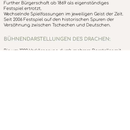
Further Bürgerschaft ab 1869 als eigenständiges
Festspiel ertrotzt.
Wechselnde Spielfassungen im jeweiligen Geist der Zeit.
Seit 2006 Festspiel auf den historischen Spuren der
Versöhnung zwischen Tschechen und Deutschen.
BÜHNENDARSTELLUNGEN DES DRACHEN:
Bis um 1900 Verkörperung durch mehrere Darsteller mit
Unterstützung durch Mechanik und Effekte (z.B.
Blutblasen).
Danach zunehmend mechanisierte Ungeheuer, den
jeweiligen Fortschritten der Bühnentechnik angepasst.
Ab 2010 High-Tech-Drache auf dem aktuellsten Stand der
Mechatronik.
HIGH-TECH-DRACHE:
Projektname: Tradinno – eine Symbiose aus Tradition
und Innovation
Gefördert durch die Europäische Union
(Förderprogramm Interreg IIIa), die Bayerische