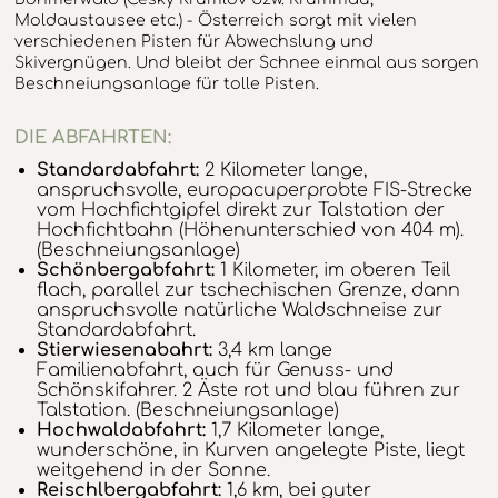
Moldaustausee etc.) - Österreich sorgt mit vielen
verschiedenen Pisten für Abwechslung und
Skivergnügen. Und bleibt der Schnee einmal aus sorgen
Beschneiungsanlage für tolle Pisten.
DIE ABFAHRTEN:
Standardabfahrt:
2 Kilometer lange,
anspruchsvolle, europacuperprobte FIS-Strecke
vom Hochfichtgipfel direkt zur Talstation der
Hochfichtbahn (Höhenunterschied von 404 m).
(Beschneiungsanlage)
Schönbergabfahrt:
1 Kilometer, im oberen Teil
flach, parallel zur tschechischen Grenze, dann
anspruchsvolle natürliche Waldschneise zur
Standardabfahrt.
Stierwiesenabahrt:
3,4 km lange
Familienabfahrt, auch für Genuss- und
Schönskifahrer. 2 Äste rot und blau führen zur
Talstation. (Beschneiungsanlage)
Hochwaldabfahrt:
1,7 Kilometer lange,
wunderschöne, in Kurven angelegte Piste, liegt
weitgehend in der Sonne.
Reischlbergabfahrt:
1,6 km, bei guter