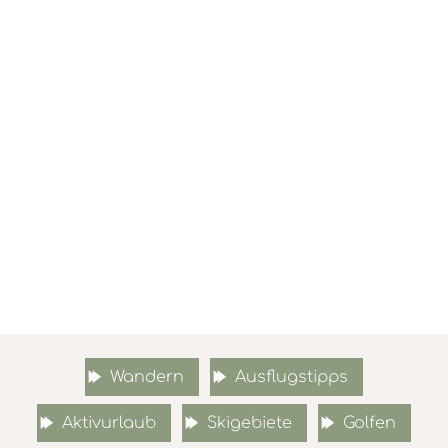
Wandern
Ausflugstipps
Aktivurlaub
Skigebiete
Golfen