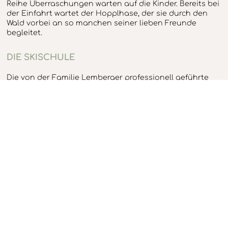
Reihe Überraschungen warten auf die Kinder. Bereits bei
der Einfahrt wartet der Hopplhase, der sie durch den
Wald vorbei an so manchen seiner lieben Freunde
begleitet.
DIE SKISCHULE
Die von der Familie Lemberger professionell geführte
Skischule hilft Ihren Kindern über die
Anfangsschwierigkeiten hinweg und bildet die
Nachwuchsschifahrer mit spielerischen Methoden zu
begeisterten und sicheren "Rennfahrern" aus. Die
optimalste Skischule für Ihre Kleinen.
Interessantes zu Snow und Fun
DER SNOWPARK-FICHT
Nach mehrjährigen Versuchen hat man in Hochficht
nun die Lösung für Jumps mit Board und Ski. Nahe des
Hochfichtgipfels, aber auch in der Eventarena neben
dem Holzschlaglift öffnet sich ein Areal für das