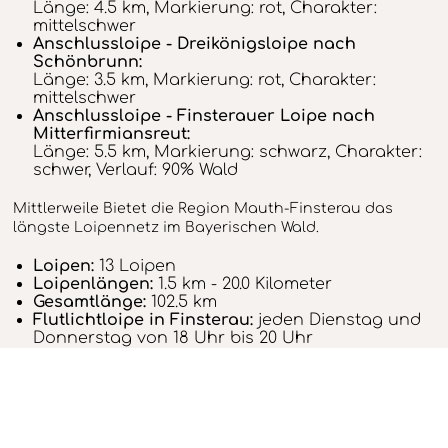
Länge: 4.5 km, Markierung: rot, Charakter:
mittelschwer
Anschlussloipe - Dreikönigsloipe nach
Schönbrunn:
Länge: 3.5 km, Markierung: rot, Charakter:
mittelschwer
Anschlussloipe - Finsterauer Loipe nach
Mitterfirmiansreut:
Länge: 5.5 km, Markierung: schwarz, Charakter:
schwer, Verlauf: 90% Wald
Mittlerweile Bietet die Region Mauth-Finsterau das
längste Loipennetz im Bayerischen Wald.
Loipen:
13 Loipen
Loipenlängen:
1.5 km - 20.0 Kilometer
Gesamtlänge:
102.5 km
Flutlichtloipe in Finsterau:
jeden Dienstag und
Donnerstag von 18 Uhr bis 20 Uhr
Sonstiges:
Skiverleih vor Ort (an den zwei
Haupteinstiegspunkten (Dreikönigsloipe und
Skistadion Finsterau) des Loipennetzes - ggf.
Gästeinformation kontaktieren)
TOURENVORSCHLAG AB FREYUNG ÜBER