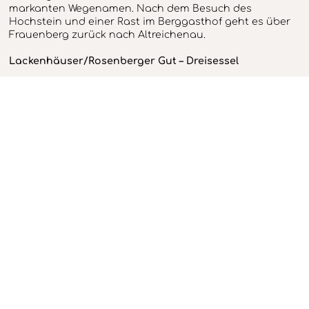
markanten Wegenamen. Nach dem Besuch des
Hochstein und einer Rast im Berggasthof geht es über
Frauenberg zurück nach Altreichenau.
Lackenhäuser/Rosenberger Gut – Dreisessel
Ausgangspunkt Lackenhäuser beim Rosenberger Gut
Dauer: ca. 4 - 5 Stunde(n)
Vom Parkplatz an der Ewigkeitsstraße, geht es auf dem
Witikosteig zum Dreisessel. Nachdem Sie den Berg
erklommen haben bietet sich die Gelegenheit die 8 m
hohen Steinsäulen, auf denen schon Könige gesessen
haben sollen zu besichtigen. Vom Hochstein haben Sie
eine gute Fernsicht auf den Bayerischen Wald und das
Nachbarland Tschechien.
Der Rückweg erfolgt über den Hochkammweg. Hier
wandern Sie entlang der Tschechischen Grenze bis zum
Plöckenstein. Auf dem Seesteig geht es abwärts zum
Steinernen Meer. Nun geht es weiter bergab bis zum
Ende der Hochstraße. Nun halten Sie sich Richtung
Lackenhäuser. Der Witikosteig führt Sie direkt Zurück