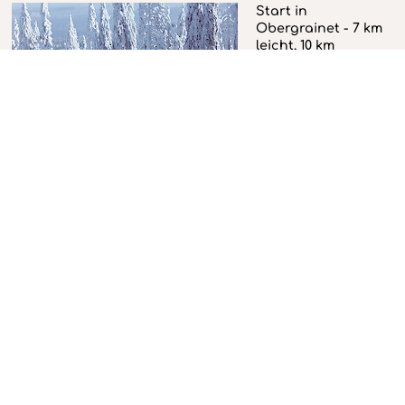
Start in
Obergrainet - 7 km
leicht, 10 km
mittelschwer
Der Einstieg in
diesen Rundkurs
der
Bayerwaldgemeinde Grainet erfolgt in Obergrainet. Die
Loipen um den Haidel sind die höchstgelegenen (960 -
1150 m NN) und die schneesichersten im Bayerischen
Wald. Der Loipenverlauf wechselt zwischen leichten
Anstiegen, flachem Gelände und leichten Ab- fahrten.
Nach etwa 2,5 km ist die "Kreuzfichte", ein majestätischer
Baumriese, erreicht. Ein kurzer Anstieg führt nach etwa
600 m zur Streckenteilung. Der weniger Geübte wird sich
hier auf dem kleinen, am Fuße des Haidel, im flachen
Streckenverlauf entlangführenden Rundkurs begeben.
Wer die längere Route gewählt hat, erreicht nach ca. 3
km den Aufstieg zum Haidel. In einer langgezogenen
Abfahrt geht es nach Obergrainet zurück.
Anschlussmöglichkeiten:
Haidmühle,