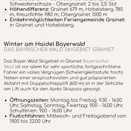
Schwedenschaze - Obergrainet: 2 bis 2,5 Std
Höhendifferenz:
Grainet 679 m, Hobelsberg 780
m, Kreuzfichte 980 m, Obergrainet 1000 m
Einkehrmöglichkeiten Feriengemeinde Grainet:
in Grainet und Hobelsberg
Winter am Haidel Bayerwald
DAS BAYRISCHER WALD SKIGEBIET GRAINET
Das Bayer. Wald Skigebiet in Grainet
Bayerischer
Wald
ist vor allem für sehr sportliche, fortgeschrittene
Fahrer ein volles Vergnügen (Schwierigkeitsstufe: hoch).
Neben einer anspruchsvollen und gut präparierten
Abfahrt mit Doppelschlepplift (600 m) ist in der Skihütte
am Lift auch für den Après Skispass gesorgt.
Öffnungszeiten:
Montag bis Freitag: 9.30 - 16.00
Uhr, Samstag, Sonntag, Feiertag: 9.00 - 16.00 Uhr,
Schulferien: 9.00 - 16.00 Uhr
Flutlichfahren:
Mittwoch- und Freitagabend von
19.00 bis 22.00 Uhr