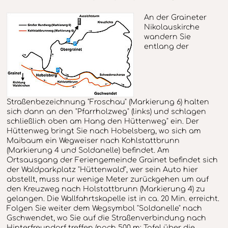
An der Graineter
Nikolauskirche
wandern Sie
entlang der
Straßenbezeichnung "Froschau" (Markierung 6) halten
sich dann an den "Pfarrholzweg" (links) und schlagen
schließlich oben am Hang den Hüttenweg" ein. Der
Hüttenweg bringt Sie nach Hobelsberg, wo sich am
Maibaum ein Wegweiser nach Kohlstattbrunn
(Markierung 4 und Soldanelle) befindet. Am
Ortsausgang der Feriengemeinde Grainet befindet sich
der Waldparkplatz "Hüttenwald", wer sein Auto hier
abstellt, muss nur wenige Meter zurückgehen um auf
den Kreuzweg nach Holstattbrunn (Markierung 4) zu
gelangen. Die Wallfahrtskapelle ist in ca. 20 Min. erreicht.
Folgen Sie weiter dem Wegsymbol "Soldanelle" nach
Gschwendet, wo Sie auf die Straßenverbindung nach
Hinterfreundorf treffen (nach 500 m: Tafel über die