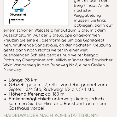
geht es dann den
Berg hinauf. An der
nächsten
Weggabelung
müssen Sie links
abbiegen, dann auf
einem schönen Waldsteig hinauf zum Gipfel mit dem
Aussichtsturm. Auf der Gipfelkuppe angekommen
kreuzen Sie eine ellipsenförmige um das Gipfelareal
herumführende Sandstraße, an der nächsten Kreuzung
gehts dann nach rechts weiter. In einer weit
ausholenden Schleife geht es nun weiter bergab
Richtung Obergrainet schließlich mündet der Bayrischer
Wald Wanderweg in den
Rundweg Nr 6
, einen Großen
Rundweg.
Länge:
9,5 km
Gehzeit:
gesamt 2,5 Std; von Obergrainet zum
Gipfel: 1 3/4 Std, Rückweg: 1/2 bis 3/4 std.
Höhendifferenz:
ca. 180 m
Einkehrmöglichkeit
unterwegs keine; jedoch
kommen Sie bei Hin- und Rückfahrt an einem
Gasthaus vorbei
HAIDELWÄLDER NACH KOHLSTATTBRUNN