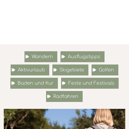
Wandern
Ausflugstipps
Aktivurlaub
Skigebiete
Golfen
Baden und Kur
Feste und Festivals
Radfahren